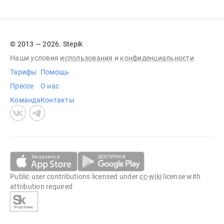
© 2013 — 2026. Stepik
Наши условия
использования
и
конфиденциальности
Тарифы
Помощь
Прессе
О нас
Команда
Контакты
Public user contributions licensed under
cc-wiki
license with
attribution required