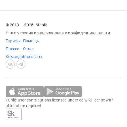
© 2013 — 2026. Stepik
Наши условия
использования
и
конфиденциальности
Тарифы
Помощь
Прессе
О нас
Команда
Контакты
Public user contributions licensed under
cc-wiki
license with
attribution required