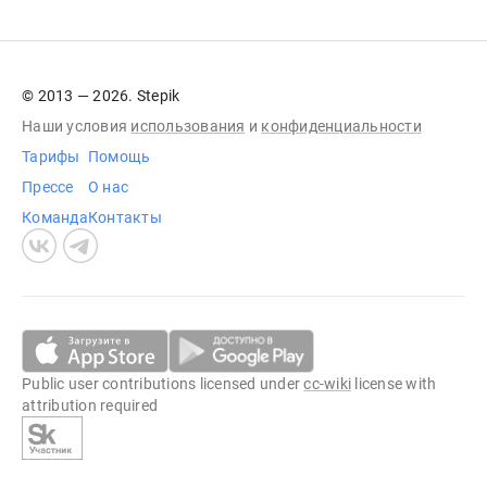
© 2013 — 2026. Stepik
Наши условия
использования
и
конфиденциальности
Тарифы
Помощь
Прессе
О нас
Команда
Контакты
Public user contributions licensed under
cc-wiki
license with
attribution required