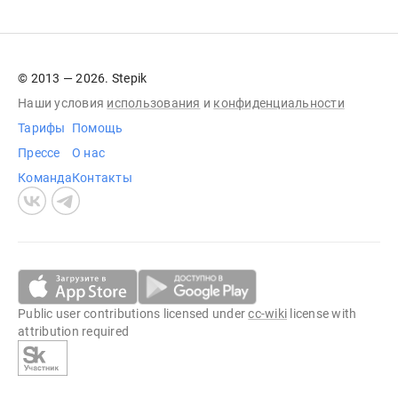
© 2013 — 2026. Stepik
Наши условия
использования
и
конфиденциальности
Тарифы
Помощь
Прессе
О нас
Команда
Контакты
Public user contributions licensed under
cc-wiki
license with
attribution required