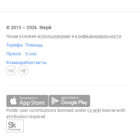
© 2013 — 2026. Stepik
Наши условия
использования
и
конфиденциальности
Тарифы
Помощь
Прессе
О нас
Команда
Контакты
Public user contributions licensed under
cc-wiki
license with
attribution required