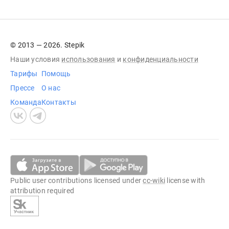
© 2013 — 2026. Stepik
Наши условия
использования
и
конфиденциальности
Тарифы
Помощь
Прессе
О нас
Команда
Контакты
Public user contributions licensed under
cc-wiki
license with
attribution required