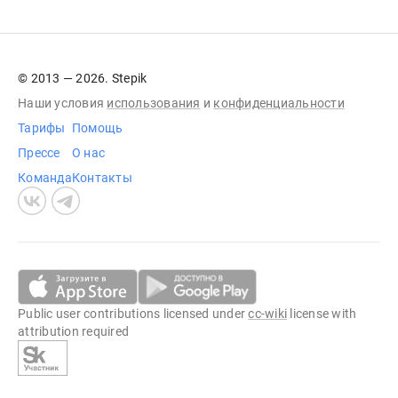
© 2013 — 2026. Stepik
Наши условия
использования
и
конфиденциальности
Тарифы
Помощь
Прессе
О нас
Команда
Контакты
Public user contributions licensed under
cc-wiki
license with
attribution required