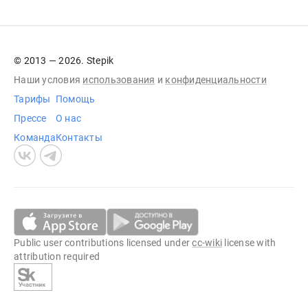
© 2013 — 2026. Stepik
Наши условия
использования
и
конфиденциальности
Тарифы
Помощь
Прессе
О нас
Команда
Контакты
Public user contributions licensed under
cc-wiki
license with
attribution required