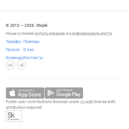
© 2013 — 2026. Stepik
Наши условия
использования
и
конфиденциальности
Тарифы
Помощь
Прессе
О нас
Команда
Контакты
Public user contributions licensed under
cc-wiki
license with
attribution required