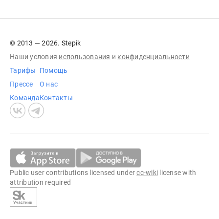
© 2013 — 2026. Stepik
Наши условия
использования
и
конфиденциальности
Тарифы
Помощь
Прессе
О нас
Команда
Контакты
Public user contributions licensed under
cc-wiki
license with
attribution required