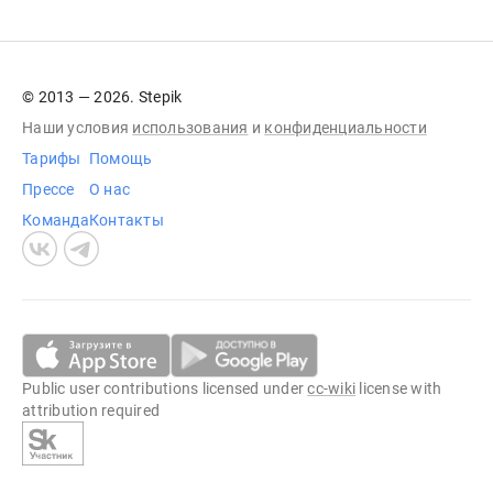
© 2013 — 2026. Stepik
Наши условия
использования
и
конфиденциальности
Тарифы
Помощь
Прессе
О нас
Команда
Контакты
Public user contributions licensed under
cc-wiki
license with
attribution required