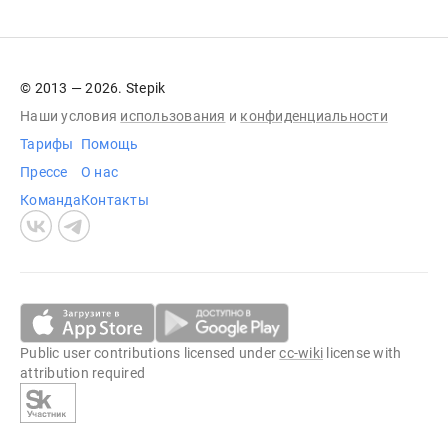
© 2013 — 2026. Stepik
Наши условия
использования
и
конфиденциальности
Тарифы
Помощь
Прессе
О нас
Команда
Контакты
Public user contributions licensed under
cc-wiki
license with
attribution required