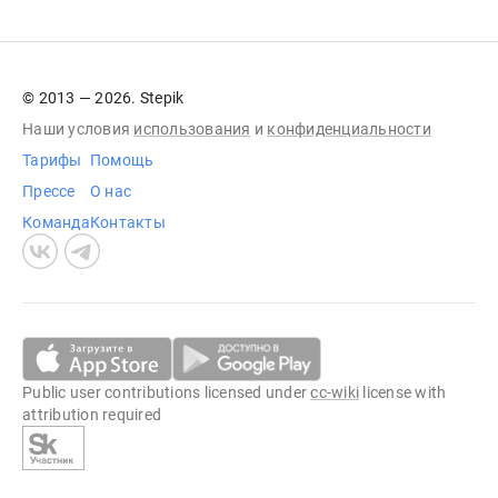
© 2013 — 2026. Stepik
Наши условия
использования
и
конфиденциальности
Тарифы
Помощь
Прессе
О нас
Команда
Контакты
Public user contributions licensed under
cc-wiki
license with
attribution required