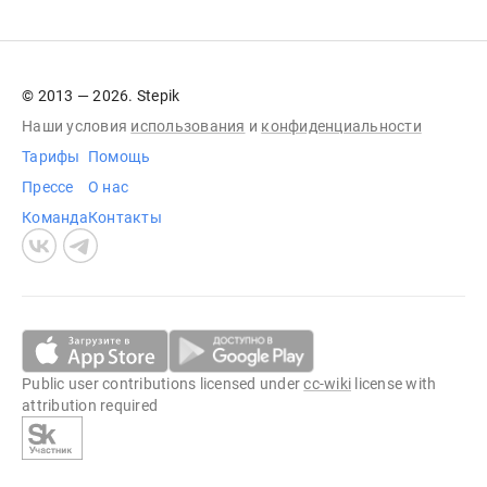
© 2013 — 2026. Stepik
Наши условия
использования
и
конфиденциальности
Тарифы
Помощь
Прессе
О нас
Команда
Контакты
Public user contributions licensed under
cc-wiki
license with
attribution required