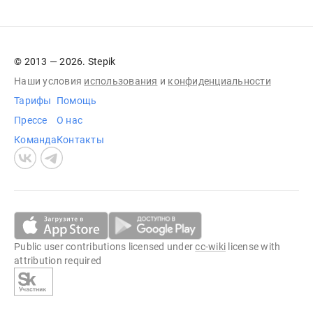
© 2013 — 2026. Stepik
Наши условия
использования
и
конфиденциальности
Тарифы
Помощь
Прессе
О нас
Команда
Контакты
Public user contributions licensed under
cc-wiki
license with
attribution required