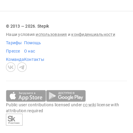
© 2013 — 2026. Stepik
Наши условия
использования
и
конфиденциальности
Тарифы
Помощь
Прессе
О нас
Команда
Контакты
Public user contributions licensed under
cc-wiki
license with
attribution required