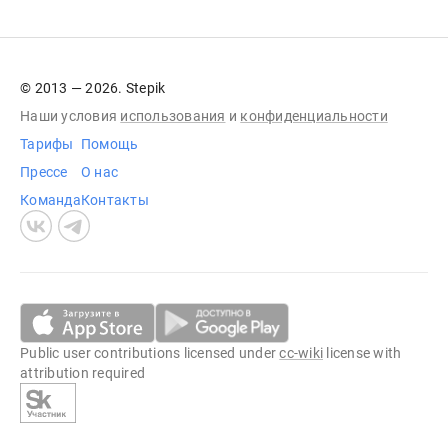
© 2013 — 2026. Stepik
Наши условия
использования
и
конфиденциальности
Тарифы
Помощь
Прессе
О нас
Команда
Контакты
Public user contributions licensed under
cc-wiki
license with
attribution required