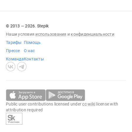
© 2013 — 2026. Stepik
Наши условия
использования
и
конфиденциальности
Тарифы
Помощь
Прессе
О нас
Команда
Контакты
Public user contributions licensed under
cc-wiki
license with
attribution required