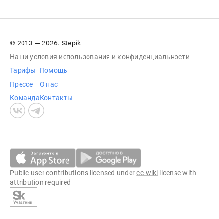
© 2013 — 2026. Stepik
Наши условия
использования
и
конфиденциальности
Тарифы
Помощь
Прессе
О нас
Команда
Контакты
Public user contributions licensed under
cc-wiki
license with
attribution required