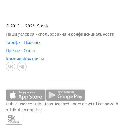
© 2013 — 2026. Stepik
Наши условия
использования
и
конфиденциальности
Тарифы
Помощь
Прессе
О нас
Команда
Контакты
Public user contributions licensed under
cc-wiki
license with
attribution required