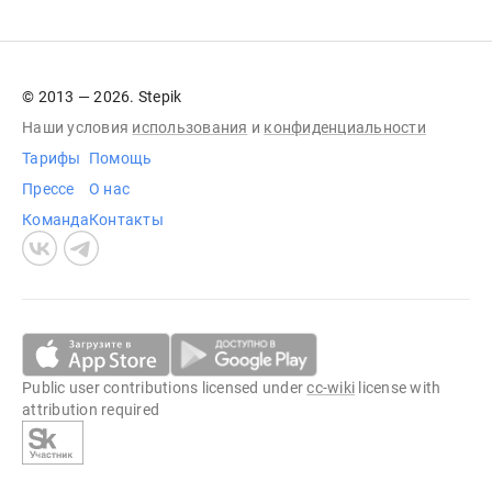
© 2013 — 2026. Stepik
Наши условия
использования
и
конфиденциальности
Тарифы
Помощь
Прессе
О нас
Команда
Контакты
Public user contributions licensed under
cc-wiki
license with
attribution required