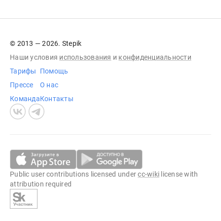
© 2013 — 2026. Stepik
Наши условия
использования
и
конфиденциальности
Тарифы
Помощь
Прессе
О нас
Команда
Контакты
Public user contributions licensed under
cc-wiki
license with
attribution required