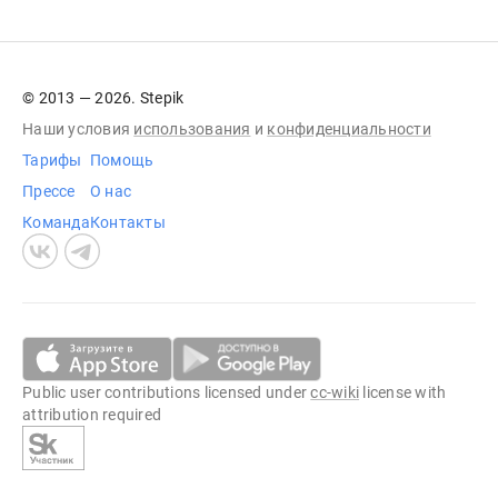
© 2013 — 2026. Stepik
Наши условия
использования
и
конфиденциальности
Тарифы
Помощь
Прессе
О нас
Команда
Контакты
Public user contributions licensed under
cc-wiki
license with
attribution required