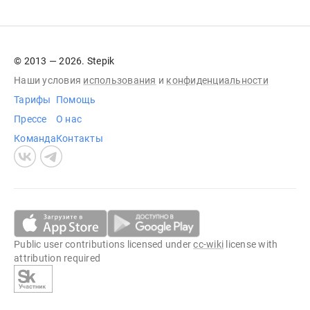
© 2013 — 2026. Stepik
Наши условия
использования
и
конфиденциальности
Тарифы
Помощь
Прессе
О нас
Команда
Контакты
Public user contributions licensed under
cc-wiki
license with
attribution required