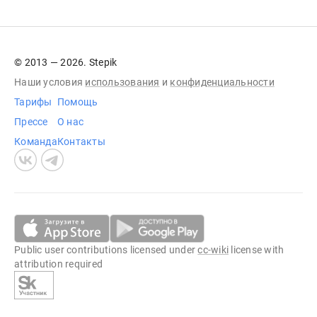
© 2013 — 2026. Stepik
Наши условия
использования
и
конфиденциальности
Тарифы
Помощь
Прессе
О нас
Команда
Контакты
Public user contributions licensed under
cc-wiki
license with
attribution required