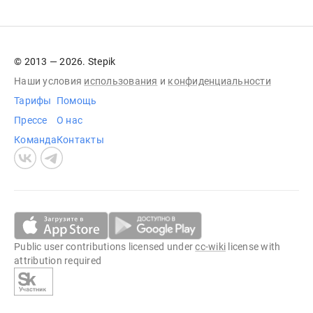
© 2013 — 2026. Stepik
Наши условия
использования
и
конфиденциальности
Тарифы
Помощь
Прессе
О нас
Команда
Контакты
Public user contributions licensed under
cc-wiki
license with
attribution required