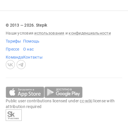
© 2013 — 2026. Stepik
Наши условия
использования
и
конфиденциальности
Тарифы
Помощь
Прессе
О нас
Команда
Контакты
Public user contributions licensed under
cc-wiki
license with
attribution required