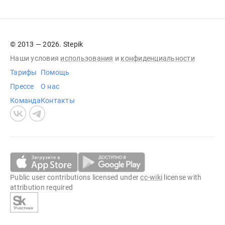
© 2013 — 2026. Stepik
Наши условия
использования
и
конфиденциальности
Тарифы
Помощь
Прессе
О нас
Команда
Контакты
Public user contributions licensed under
cc-wiki
license with
attribution required