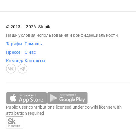
© 2013 — 2026. Stepik
Наши условия
использования
и
конфиденциальности
Тарифы
Помощь
Прессе
О нас
Команда
Контакты
Public user contributions licensed under
cc-wiki
license with
attribution required