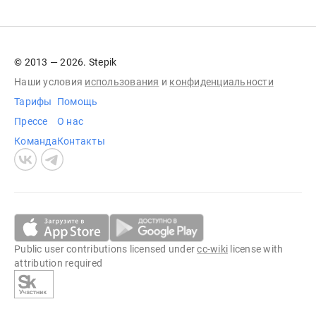
© 2013 — 2026. Stepik
Наши условия
использования
и
конфиденциальности
Тарифы
Помощь
Прессе
О нас
Команда
Контакты
Public user contributions licensed under
cc-wiki
license with
attribution required