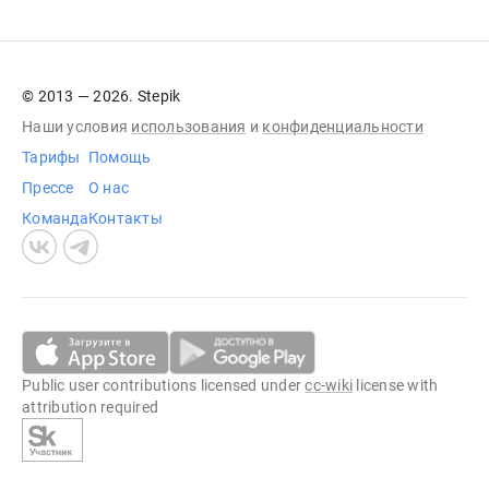
© 2013 — 2026. Stepik
Наши условия
использования
и
конфиденциальности
Тарифы
Помощь
Прессе
О нас
Команда
Контакты
Public user contributions licensed under
cc-wiki
license with
attribution required