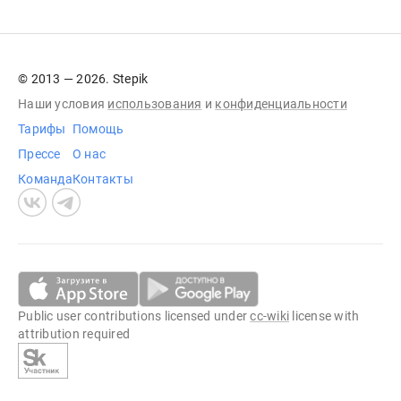
© 2013 — 2026. Stepik
Наши условия
использования
и
конфиденциальности
Тарифы
Помощь
Прессе
О нас
Команда
Контакты
Public user contributions licensed under
cc-wiki
license with
attribution required