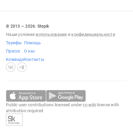
© 2013 — 2026. Stepik
Наши условия
использования
и
конфиденциальности
Тарифы
Помощь
Прессе
О нас
Команда
Контакты
Public user contributions licensed under
cc-wiki
license with
attribution required