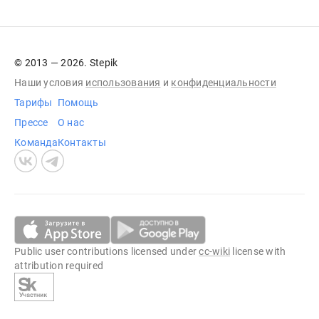
© 2013 — 2026. Stepik
Наши условия
использования
и
конфиденциальности
Тарифы
Помощь
Прессе
О нас
Команда
Контакты
Public user contributions licensed under
cc-wiki
license with
attribution required