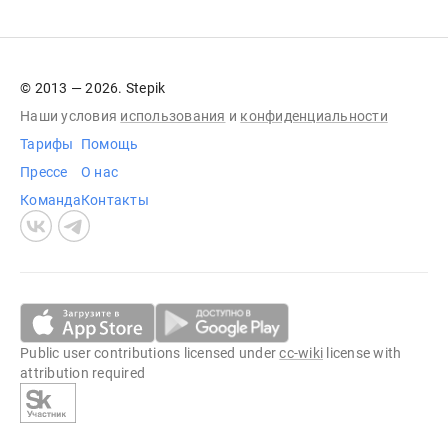
© 2013 — 2026. Stepik
Наши условия
использования
и
конфиденциальности
Тарифы
Помощь
Прессе
О нас
Команда
Контакты
Public user contributions licensed under
cc-wiki
license with
attribution required