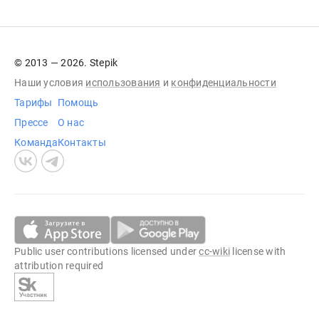
© 2013 — 2026. Stepik
Наши условия
использования
и
конфиденциальности
Тарифы
Помощь
Прессе
О нас
Команда
Контакты
Public user contributions licensed under
cc-wiki
license with
attribution required