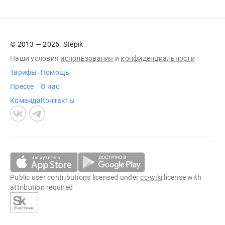
© 2013 — 2026. Stepik
Наши условия
использования
и
конфиденциальности
Тарифы
Помощь
Прессе
О нас
Команда
Контакты
Public user contributions licensed under
cc-wiki
license with
attribution required