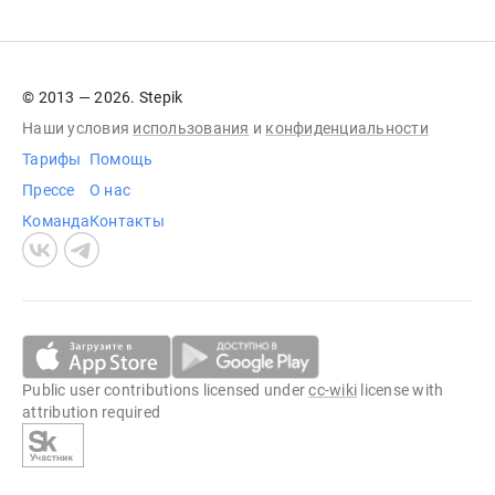
© 2013 — 2026. Stepik
Наши условия
использования
и
конфиденциальности
Тарифы
Помощь
Прессе
О нас
Команда
Контакты
Public user contributions licensed under
cc-wiki
license with
attribution required