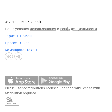
© 2013 — 2026. Stepik
Наши условия
использования
и
конфиденциальности
Тарифы
Помощь
Прессе
О нас
Команда
Контакты
Public user contributions licensed under
cc-wiki
license with
attribution required