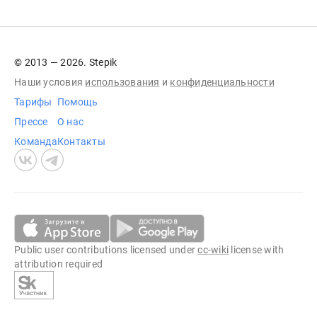
© 2013 — 2026. Stepik
Наши условия
использования
и
конфиденциальности
Тарифы
Помощь
Прессе
О нас
Команда
Контакты
Public user contributions licensed under
cc-wiki
license with
attribution required