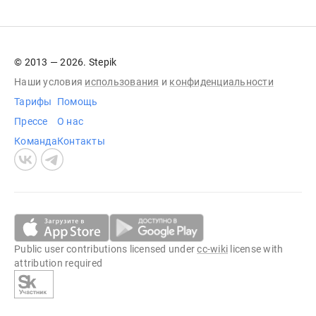
© 2013 — 2026. Stepik
Наши условия
использования
и
конфиденциальности
Тарифы
Помощь
Прессе
О нас
Команда
Контакты
Public user contributions licensed under
cc-wiki
license with
attribution required