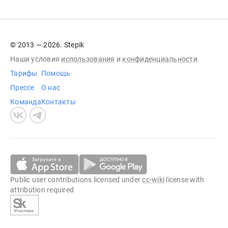
© 2013 — 2026. Stepik
Наши условия
использования
и
конфиденциальности
Тарифы
Помощь
Прессе
О нас
Команда
Контакты
Public user contributions licensed under
cc-wiki
license with
attribution required