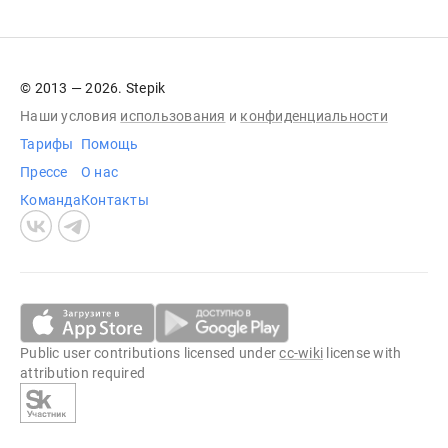
© 2013 — 2026. Stepik
Наши условия
использования
и
конфиденциальности
Тарифы
Помощь
Прессе
О нас
Команда
Контакты
Public user contributions licensed under
cc-wiki
license with
attribution required