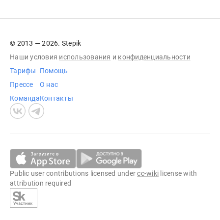
© 2013 — 2026. Stepik
Наши условия
использования
и
конфиденциальности
Тарифы
Помощь
Прессе
О нас
Команда
Контакты
Public user contributions licensed under
cc-wiki
license with
attribution required