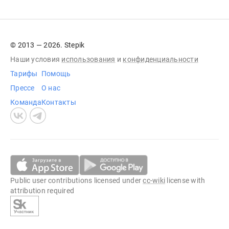
© 2013 — 2026. Stepik
Наши условия
использования
и
конфиденциальности
Тарифы
Помощь
Прессе
О нас
Команда
Контакты
Public user contributions licensed under
cc-wiki
license with
attribution required