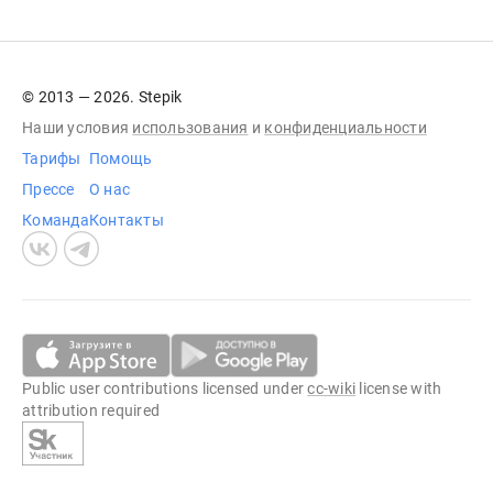
© 2013 — 2026. Stepik
Наши условия
использования
и
конфиденциальности
Тарифы
Помощь
Прессе
О нас
Команда
Контакты
Public user contributions licensed under
cc-wiki
license with
attribution required