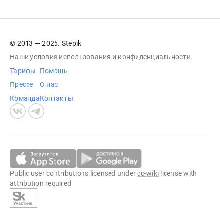
© 2013 — 2026. Stepik
Наши условия
использования
и
конфиденциальности
Тарифы
Помощь
Прессе
О нас
Команда
Контакты
Public user contributions licensed under
cc-wiki
license with
attribution required