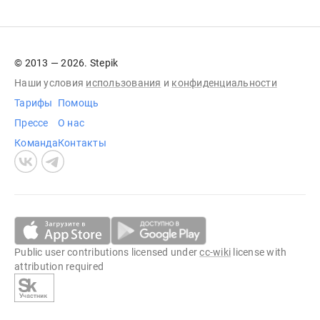
© 2013 — 2026. Stepik
Наши условия
использования
и
конфиденциальности
Тарифы
Помощь
Прессе
О нас
Команда
Контакты
Public user contributions licensed under
cc-wiki
license with
attribution required