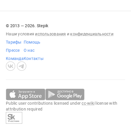
© 2013 — 2026. Stepik
Наши условия
использования
и
конфиденциальности
Тарифы
Помощь
Прессе
О нас
Команда
Контакты
Public user contributions licensed under
cc-wiki
license with
attribution required