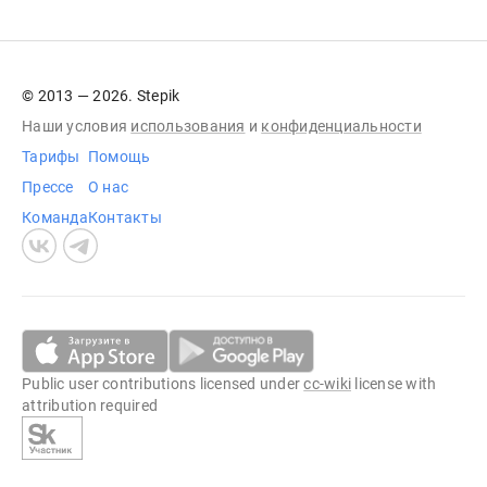
© 2013 — 2026. Stepik
Наши условия
использования
и
конфиденциальности
Тарифы
Помощь
Прессе
О нас
Команда
Контакты
Public user contributions licensed under
cc-wiki
license with
attribution required